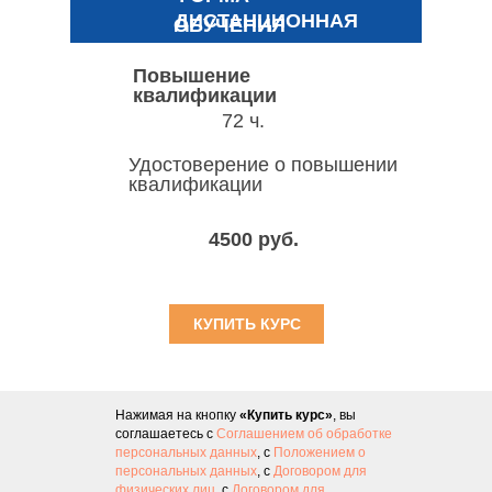
ДИСТАНЦИОННАЯ
ОБУЧЕНИЯ
Повышение
квалификации
72 ч.
Удостоверение о повышении
квалификации
4500 руб.
КУПИТЬ КУРС
Нажимая на кнопку
«Купить курс»
, вы
соглашаетесь с
Соглашением об обработке
персональных данных
, с
Положением о
персональных данных
, с
Договором для
физических лиц
, с
Договором для