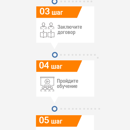
03
шаг
Заключите
договор
04
шаг
Пройдите
обучение
05
шаг