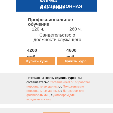
ФОРМА
ДИСТАНЦИОННАЯ
ОБУЧЕНИЯ
Профессиональное
обучение
120 ч.
260 ч.
Свидетельство о
должности служащего
4200
4600
руб.
руб.
Купить курс
Купить курс
Нажимая на кнопку
«Купить курс»
, вы
соглашаетесь с
Соглашением об обработке
персональных данных
, с
Положением о
персональных данных
, с
Договором для
физических лиц
, с
Договором для
юридических лиц