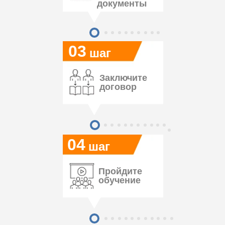
документы
03
шаг
Заключите
договор
04
шаг
Пройдите
обучение