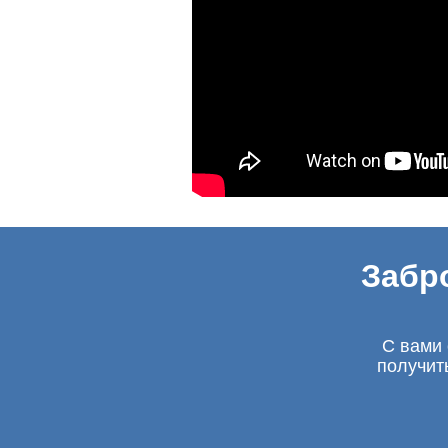
Забр
С вами 
получит