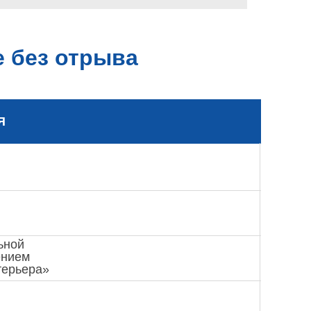
е без отрыва
Я
ьной
ением
терьера»