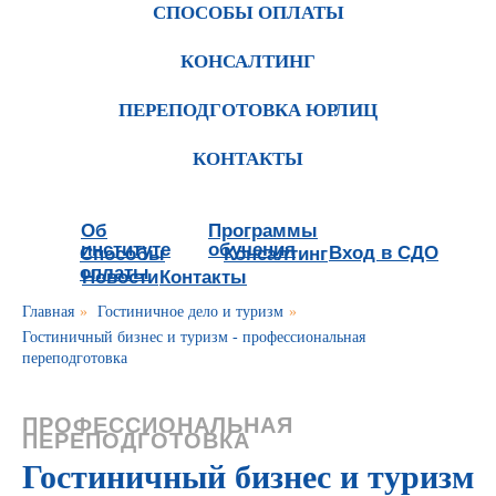
СПОСОБЫ ОПЛАТЫ
КОНСАЛТИНГ
ПЕРЕПОДГОТОВКА ЮРЛИЦ
КОНТАКТЫ
Об
Программы
институте
обучения
Вход в СДО
Способы
Консалтинг
оплаты
Новости
Контакты
Главная
»
Гостиничное дело и туризм
»
Гостиничный бизнес и туризм - профессиональная
переподготовка
ПРОФЕССИОНАЛЬНАЯ
ПЕРЕПОДГОТОВКА
Гостиничный бизнес и туризм