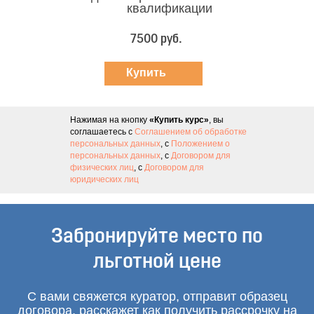
квалификации
7500 руб.
Купить
курс
Нажимая на кнопку
«Купить курс»
, вы
соглашаетесь с
Соглашением об обработке
персональных данных
, с
Положением о
персональных данных
, с
Договором для
физических лиц
, с
Договором для
юридических лиц
Забронируйте место по
льготной цене
С вами свяжется куратор, отправит образец
договора, расскажет как получить рассрочку на