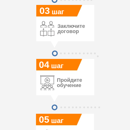
03
шаг
Заключите
договор
04
шаг
Пройдите
обучение
05
шаг