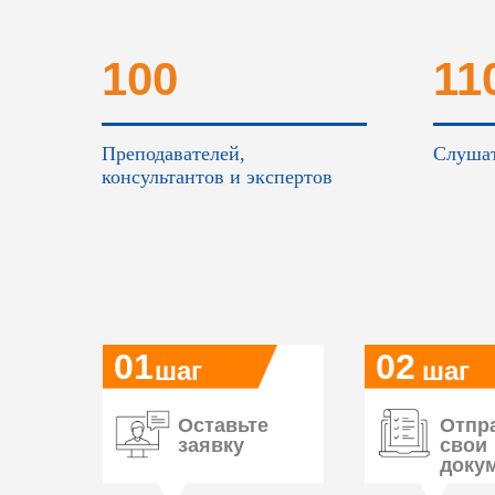
100
11
Преподавателей,
Слушат
консультантов и экспертов
01
02
шаг
шаг
Оставьте
Отпр
заявку
свои
доку