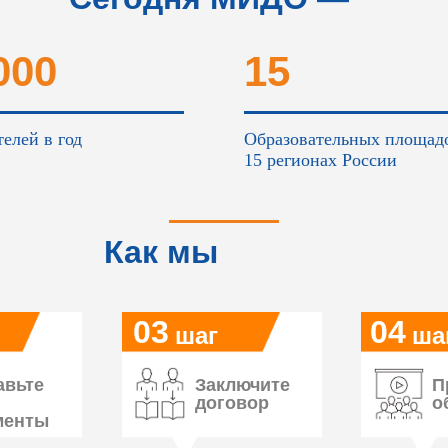
это...
000
15
елей в год
Образовательных площад
15 регионах России
Как мы
работаем
03
04
шаг
ша
авьте
Заключите
П
договор
о
менты