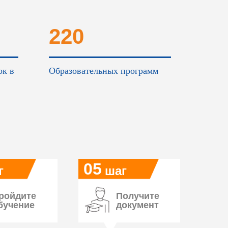
220
ок в
Образовательных программ
05
г
шаг
ройдите
Получите
бучение
документ