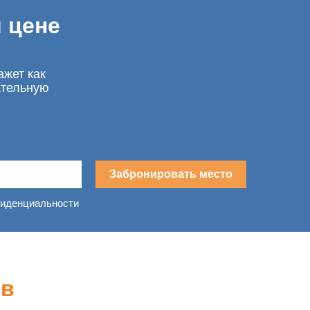
 цене
ажет как
ательную
Забронировать место
фиденциальности
в