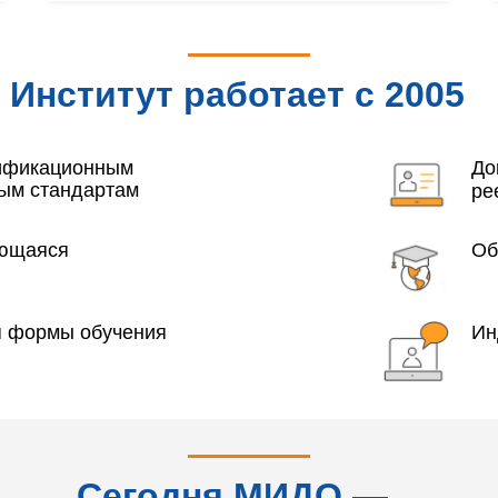
Институт работает с 2005
года
лификационным
До
ым стандартам
ре
яющаяся
Об
я формы обучения
Ин
Сегодня МИДО —