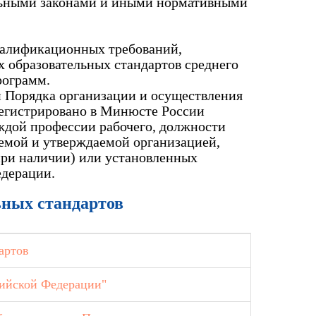
альными законами и иными нормативными
валификационных требований,
 образовательных стандартов среднего
рограмм.
и Порядка организации и осуществления
регистрировано в Минюсте России
аждой профессии рабочего, должности
емой и утверждаемой организацией,
при наличии) или установленных
едерации.
ьных стандартов
артов
сийской Федерации"