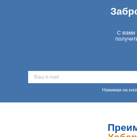
Забр
С вами 
получит
Нажимая на кно
Преим