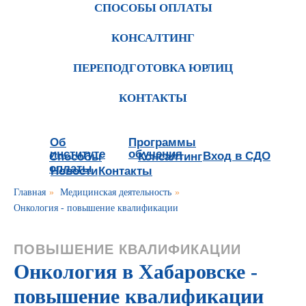
СПОСОБЫ ОПЛАТЫ
КОНСАЛТИНГ
ПЕРЕПОДГОТОВКА ЮРЛИЦ
КОНТАКТЫ
Об
Программы
институте
обучения
Вход в СДО
Способы
Консалтинг
оплаты
Новости
Контакты
Главная
»
Медицинская деятельность
»
Онкология - повышение квалификации
ПОВЫШЕНИЕ КВАЛИФИКАЦИИ
Онкология в Хабаровске -
повышение квалификации