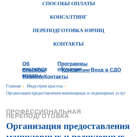
СПОСОБЫ ОПЛАТЫ
КОНСАЛТИНГ
ПЕРЕПОДГОТОВКА ЮРЛИЦ
КОНТАКТЫ
Об
Программы
институте
обучения
Вход в СДО
Способы
Консалтинг
оплаты
Новости
Контакты
Главная
»
Индустрия красоты
»
Организация предоставления маникюрных и педикюрных услуг
ПРОФЕССИОНАЛЬНАЯ
ПЕРЕПОДГОТОВКА
Организация предоставления
маникюрных и педикюрных