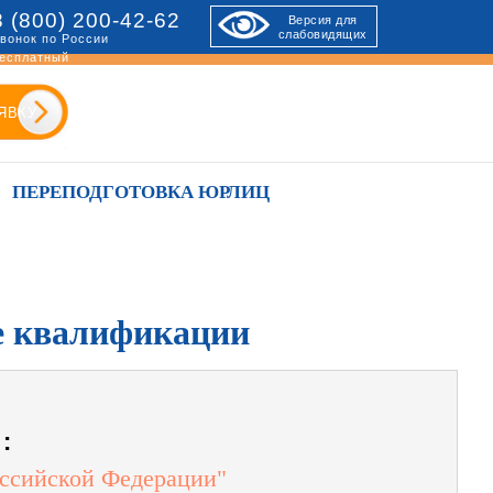
8 (800) 200-42-62
Версия для
слабовидящих
вонок по России
есплатный
ЯВКУ
ПЕРЕПОДГОТОВКА ЮРЛИЦ
ие квалификации
:
оссийской Федерации"