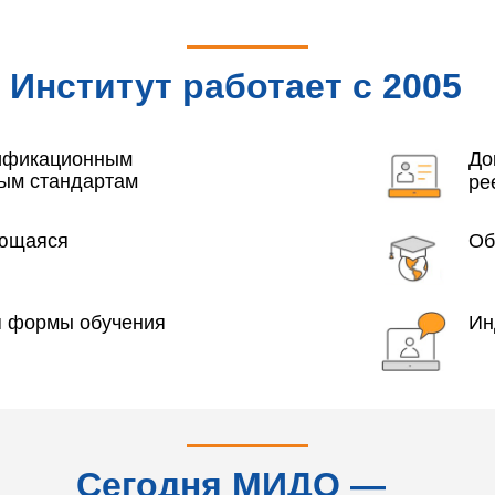
Институт работает с 2005
года
лификационным
До
ым стандартам
ре
яющаяся
Об
я формы обучения
Ин
Сегодня МИДО —