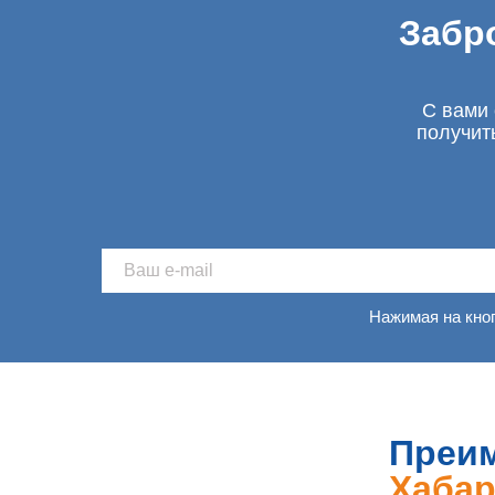
Забр
С вами 
получит
Нажимая на кно
Преим
Хабар