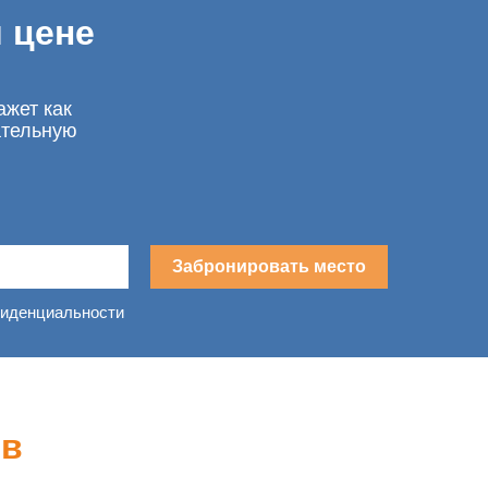
 цене
ажет как
ательную
Забронировать место
фиденциальности
в