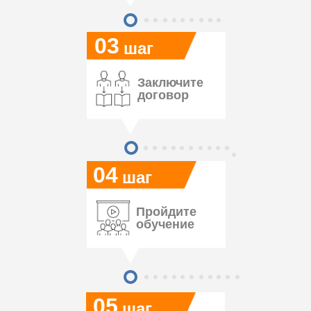
03
шаг
Заключите
договор
04
шаг
Пройдите
обучение
05
шаг