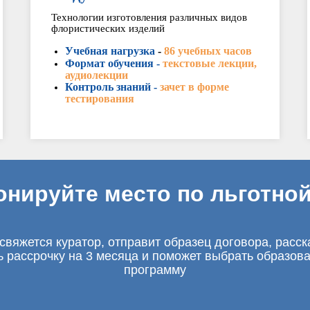
Технологии изготовления различных видов
флористических изделий
Учебная нагрузка
-
86 учебных часов
Формат обучения -
текстовые лекции,
аудиолекции
Контроль знаний -
зачет в форме
тестирования
онируйте место по льготной
свяжется куратор, отправит образец договора, расск
ь рассрочку на 3 месяца и поможет выбрать образов
программу