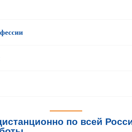
офессии
и
дистанционно по всей Росси
аботы