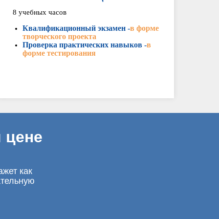
8 учебных часов
Квалификационный экзамен -
в форме
творческого проекта
Проверка практических навыков -
в
форме тестирования
 цене
ажет как
ательную