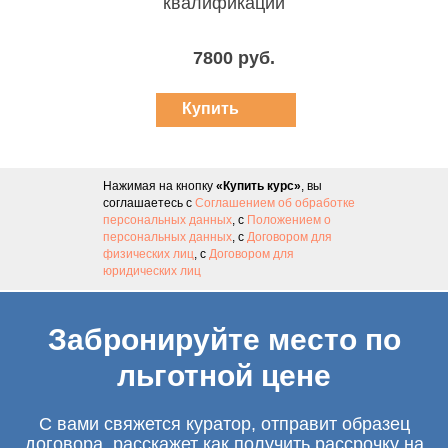
квалификации
7800 руб.
Купить
курс
Нажимая на кнопку
«Купить курс»
, вы
соглашаетесь с
Соглашением об обработке
персональных данных
, с
Положением о
персональных данных
, с
Договором для
физических лиц
, с
Договором для
юридических лиц
Забронируйте место по
льготной цене
С вами свяжется куратор, отправит образец
договора, расскажет как получить рассрочку на