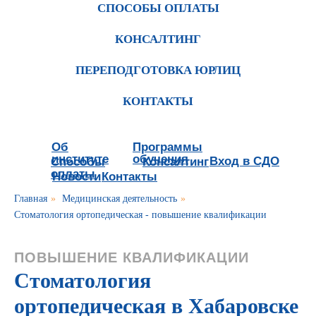
СПОСОБЫ ОПЛАТЫ
КОНСАЛТИНГ
ПЕРЕПОДГОТОВКА ЮРЛИЦ
КОНТАКТЫ
Об
Программы
институте
обучения
Вход в СДО
Способы
Консалтинг
оплаты
Новости
Контакты
Главная
»
Медицинская деятельность
»
Стоматология ортопедическая - повышение квалификации
ПОВЫШЕНИЕ КВАЛИФИКАЦИИ
Стоматология
ортопедическая в Хабаровске