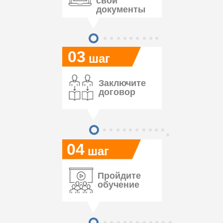
свои
документы
03
шаг
Заключите
договор
04
шаг
Пройдите
обучение