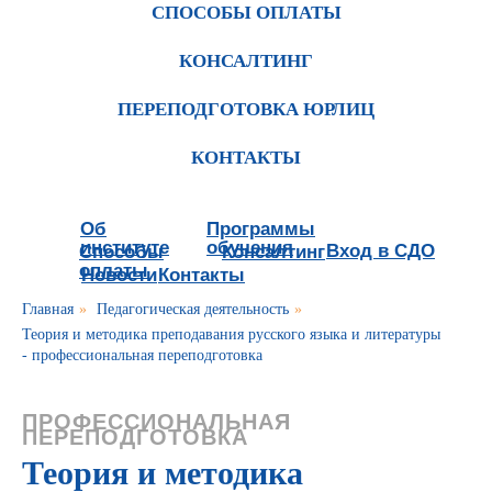
СПОСОБЫ ОПЛАТЫ
КОНСАЛТИНГ
ПЕРЕПОДГОТОВКА ЮРЛИЦ
КОНТАКТЫ
Об
Программы
институте
обучения
Вход в СДО
Способы
Консалтинг
оплаты
Новости
Контакты
Главная
»
Педагогическая деятельность
»
Теория и методика преподавания русского языка и литературы
- профессиональная переподготовка
ПРОФЕССИОНАЛЬНАЯ
ПЕРЕПОДГОТОВКА
Теория и методика