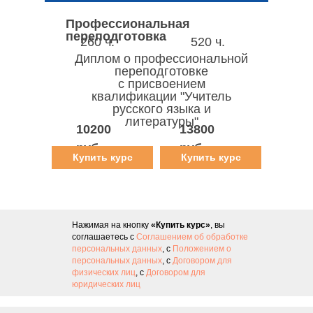
Профессиональная
переподготовка
260 ч.
520 ч.
Диплом о профессиональной
переподготовке
с присвоением
квалификации "Учитель
русского языка и
литературы"
10200
13800
руб.
руб.
Купить курс
Купить курс
Нажимая на кнопку
«Купить курс»
, вы
соглашаетесь с
Соглашением об обработке
персональных данных
, с
Положением о
персональных данных
, с
Договором для
физических лиц
, с
Договором для
юридических лиц