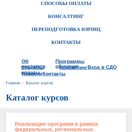
СПОСОБЫ ОПЛАТЫ
КОНСАЛТИНГ
ПЕРЕПОДГОТОВКА ЮРЛИЦ
КОНТАКТЫ
Об
Программы
институте
обучения
Вход в СДО
Способы
Консалтинг
оплаты
Новости
Контакты
Главная
»
Каталог курсов
Каталог курсов
Реализация программ в рамках
федеральных, региональных